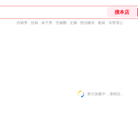
内裤男
丝袜
袜子男
无钢圈
文胸
情侣睡衣
船袜
吊带背心
努力加载中，请稍后...