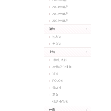
2025年新品
2024年新品
2023年新品
2022年新品
裙装
连衣裙
半身裙
上装
T恤/打底衫
吊带/背心/抹胸
衬衫
POLO衫
雪纺衫
卫衣
针织衫/毛衣
外套