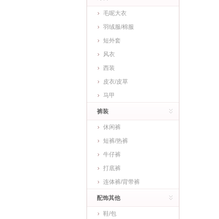
毛呢大衣
羽绒服/棉服
短外套
风衣
西装
皮衣/皮草
马甲
裤装
休闲裤
短裤/热裤
牛仔裤
打底裤
连体裤/背带裤
配饰其他
鞋/包