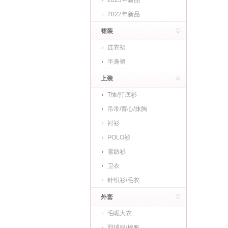
2023年新品
2022年新品
裙装
连衣裙
半身裙
上装
T恤/打底衫
吊带/背心/抹胸
衬衫
POLO衫
雪纺衫
卫衣
针织衫/毛衣
外套
毛呢大衣
羽绒服/棉服