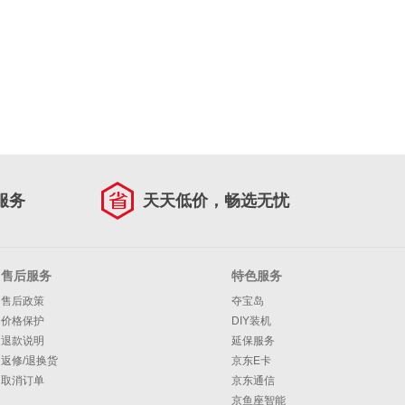
服务
天天低价，畅选无忧
售后服务
特色服务
售后政策
夺宝岛
价格保护
DIY装机
退款说明
延保服务
返修/退换货
京东E卡
取消订单
京东通信
京鱼座智能