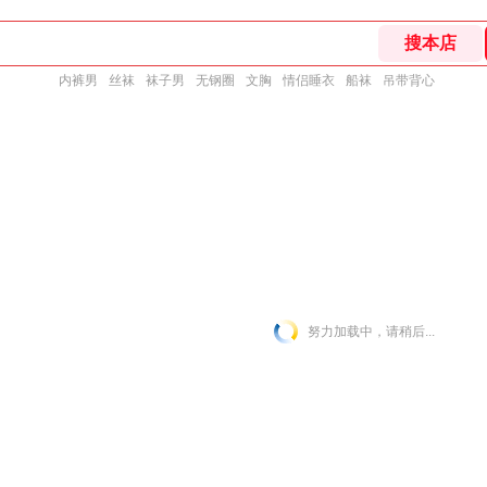
内裤男
丝袜
袜子男
无钢圈
文胸
情侣睡衣
船袜
吊带背心
努力加载中，请稍后...