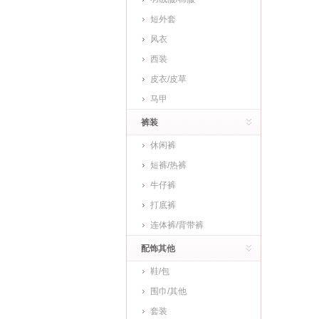
短外套
风衣
西装
皮衣/皮草
马甲
裤装
休闲裤
短裤/热裤
牛仔裤
打底裤
连体裤/背带裤
配饰其他
鞋/包
围巾/其他
套装