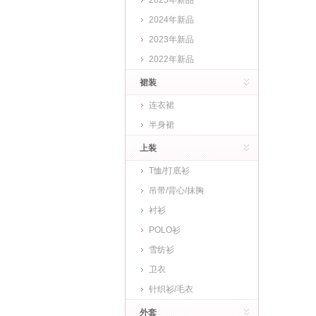
2025年新品
2024年新品
2023年新品
2022年新品
裙装
连衣裙
半身裙
上装
T恤/打底衫
吊带/背心/抹胸
衬衫
POLO衫
雪纺衫
卫衣
针织衫/毛衣
外套