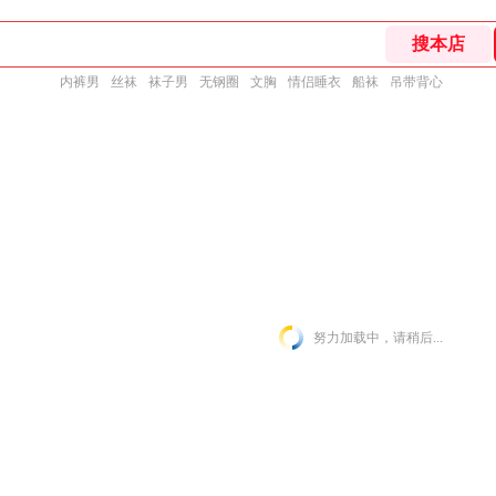
内裤男
丝袜
袜子男
无钢圈
文胸
情侣睡衣
船袜
吊带背心
努力加载中，请稍后...