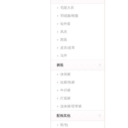
毛呢大衣
羽绒服/棉服
短外套
风衣
西装
皮衣/皮草
马甲
裤装
休闲裤
短裤/热裤
牛仔裤
打底裤
连体裤/背带裤
配饰其他
鞋/包